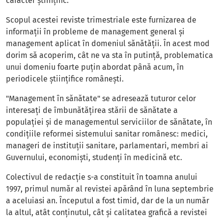
caracter ştiinţific.
Scopul acestei reviste trimestriale este furnizarea de
informaţii în probleme de management general şi
management aplicat în domeniul sănătăţii. În acest mod
dorim să acoperim, cât ne va sta în putinţă, problematica
unui domeniu foarte puţin abordat până acum, în
periodicele ştiinţifice româneşti.
"Management în sănătate" se adresează tuturor celor
interesaţi de îmbunătăţirea stării de sănătate a
populaţiei şi de managementul serviciilor de sănătate, în
condiţiile reformei sistemului sanitar românesc: medici,
manageri de instituţii sanitare, parlamentari, membri ai
Guvernului, economişti, studenţi în medicină etc.
Colectivul de redacţie s-a constituit în toamna anului
1997, primul număr al revistei apărând în luna septembrie
a aceluiasi an. Începutul a fost timid, dar de la un număr
la altul, atât conţinutul, cât şi calitatea grafică a revistei