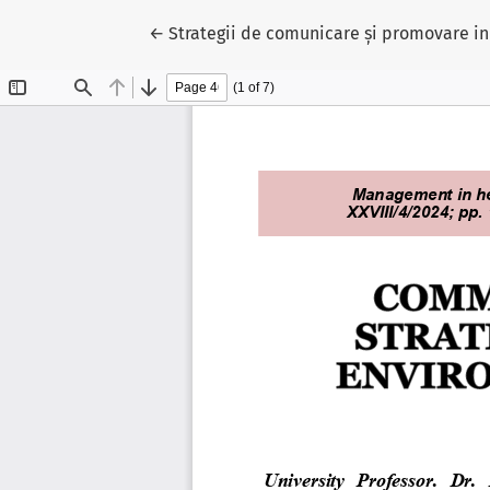
Reveniți la detaliile articolului
←
Strategii de comunicare și promovare in 