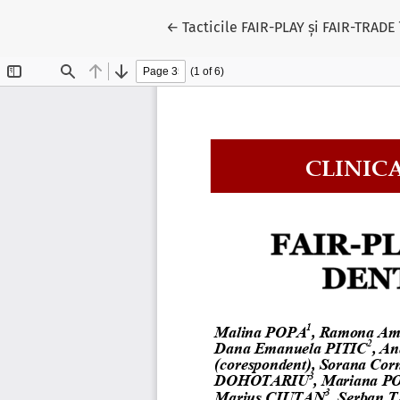
Reveniți la detaliile articolului
←
Tacticile FAIR-PLAY și FAIR-TRA