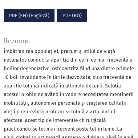
PDF (EN) (Engleză)
PDF (RO)
Rezumat
Îmbătranirea populației, precum și stilul de viață
nesănătos conduc la apariția din ce în ce mai frecventă a
bolilor degenerative, osteoartrita fiind una dintre primele
10 boli invalidante în țările dezvoltate, cu o frecvență de
apariție tot mai ridicată în ultimele decenii. Soluția
acestei probleme având în vedere necesitatea menținerii
mobilității, autonomiei personale și creșterea calității
vieții o reprezintă protezarea totală a articulatiei
afectate, acest tip de intervenție chirurgicală
practicându-se tot mai frecvent peste tot în lume. La
nivel global se estimează aproape o dublare până în anul