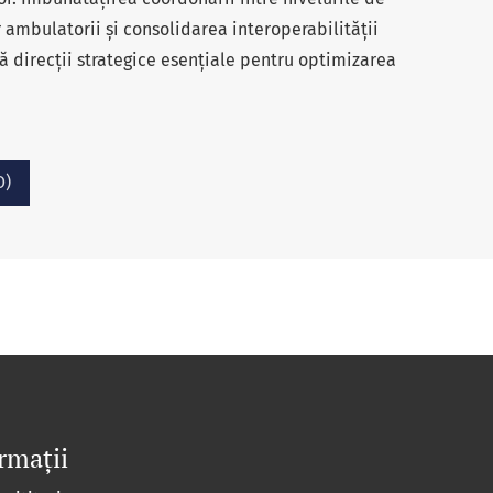
r ambulatorii și consolidarea interoperabilității
ă direcții strategice esențiale pentru optimizarea
O)
rmații