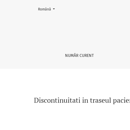
Schimbați limba. Limba curentă este:
Română
Discontinuitati in traseul pacientului - provo
NUMĂR CURENT
Discontinuitati in traseul pacie