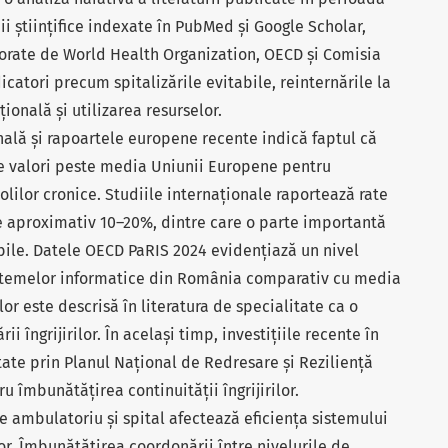
ii științifice indexate în PubMed și Google Scholar,
orate de World Health Organization, OECD și Comisia
catori precum spitalizările evitabile, reinternările la
ională și utilizarea resurselor.
nală și rapoartele europene recente indică faptul că
e valori peste media Uniunii Europene pentru
bolilor cronice. Studiile internaționale raportează rate
 de aproximativ 10–20%, dintre care o parte importantă
bile. Datele OECD PaRIS 2024 evidențiază un nivel
istemelor informatice din România comparativ cu media
lor este descrisă în literatura de specialitate ca o
i îngrijirilor. În același timp, investițiile recente în
tate prin Planul Național de Redresare și Reziliență
 îmbunătățirea continuității îngrijirilor.
e ambulatoriu și spital afectează eficiența sistemului
lor. Îmbunătățirea coordonării între nivelurile de