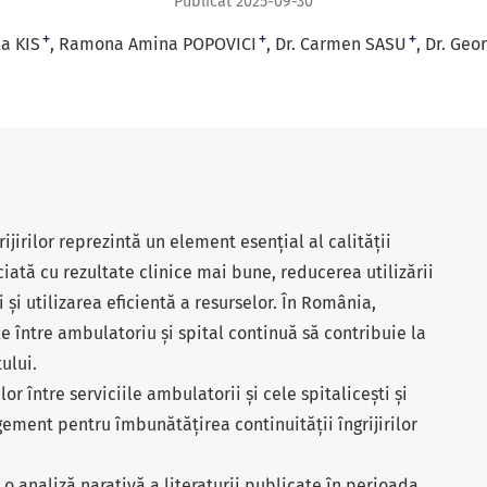
Publicat 2025-09-30
+
+
+
a KIS
Ramona Amina POPOVICI
Dr. Carmen SASU
Dr. Geo
irilor reprezintă un element esențial al calității
ciată cu rezultate clinice mai bune, reducerea utilizării
i și utilizarea eficientă a resurselor. În România,
e între ambulatoriu și spital continuă să contribuie la
ului.
or între serviciile ambulatorii și cele spitalicești și
gement pentru îmbunătățirea continuității îngrijirilor
o analiză narativă a literaturii publicate în perioada