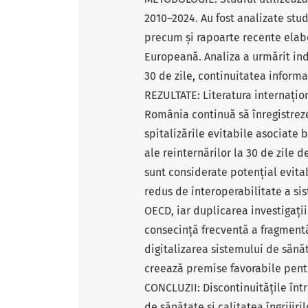
2010–2024. Au fost analizate stud
precum și rapoarte recente elab
Europeană. Analiza a urmărit indi
30 de zile, continuitatea informaț
REZULTATE: Literatura internațio
România continuă să înregistrez
spitalizările evitabile asociate 
ale reinternărilor la 30 de zile
sunt considerate potențial evita
redus de interoperabilitate a s
OECD, iar duplicarea investigații
consecință frecventă a fragmentări
digitalizarea sistemului de sănă
creează premise favorabile pentru
CONCLUZII: Discontinuitățile într
de sănătate și calitatea îngrijiri