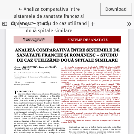
Reveniți la detaliile articolului
←
Analiza comparativa intre
Download
sistemele de sanatate francez si
romanesc – Studiu de caz utilizand
două spitale similare