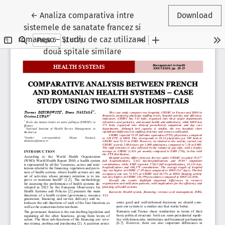
Reveniți la detaliile articolului
←
Analiza comparativa intre
Download
sistemele de sanatate francez si
romanesc – Studiu de caz utilizand
două spitale similare