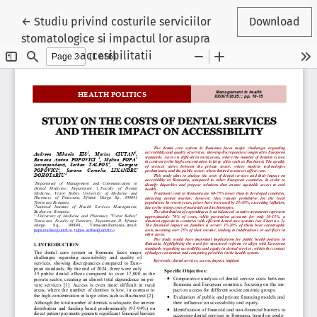
Reveniți la detaliile articolului
←
Studiu privind costurile serviciilor
Download
stomatologice si impactul lor asupra
accesibilitatii