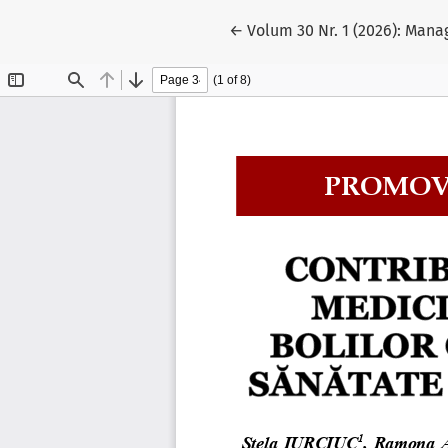
Reveniți la detaliile articol
←
Volum 30 Nr. 1 (2026): Man