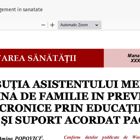
ului
agement in sanatate