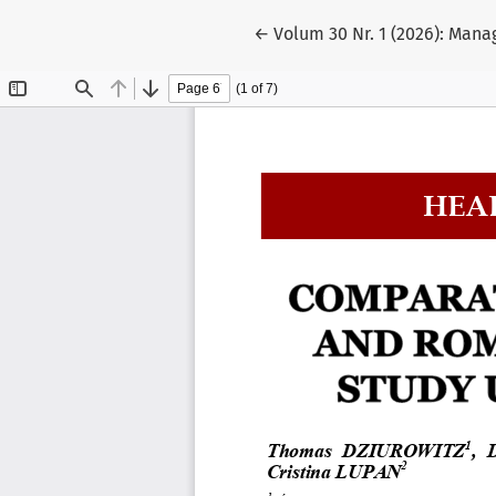
Reveniți la detaliile articol
←
Volum 30 Nr. 1 (2026): Man