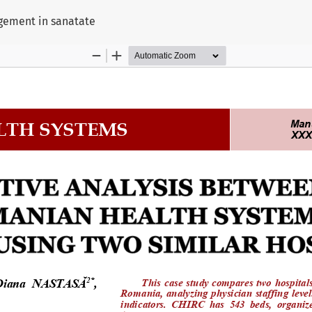
ului
agement in sanatate