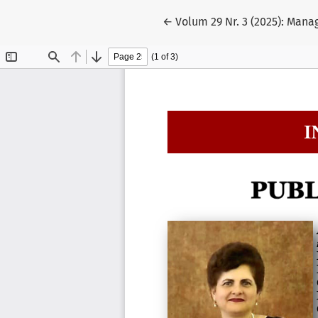
Reveniți la detaliile articol
←
Volum 29 Nr. 3 (2025): Man