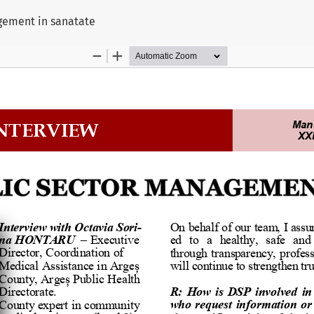
ului
agement in sanatate