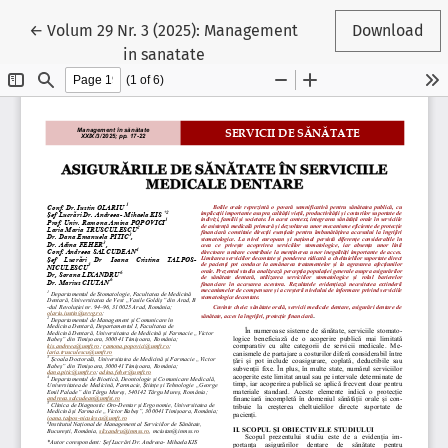
Reveniți la detaliile articolului
←
Volum 29 Nr. 3 (2025): Management
Download
in sanatate