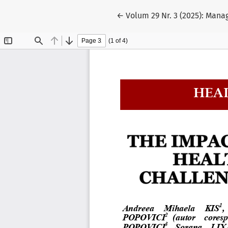
Reveniți la detaliile articol
←
Volum 29 Nr. 3 (2025): Man