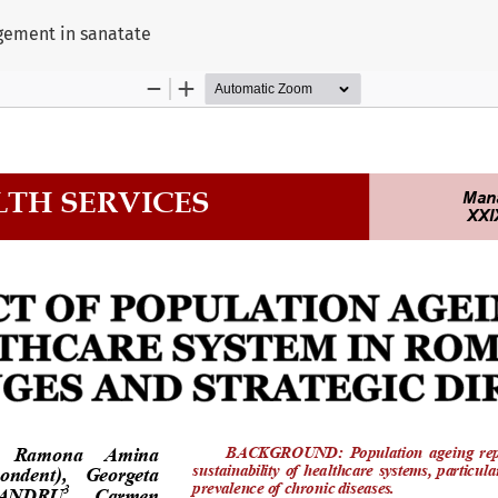
ului
agement in sanatate