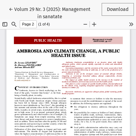
Reveniți la detaliile articolului
←
Volum 29 Nr. 3 (2025): Management
Download
in sanatate