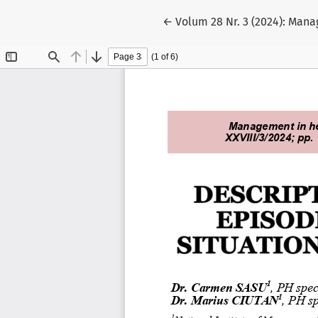
Reveniți la detaliile articol
←
Volum 28 Nr. 3 (2024): Man