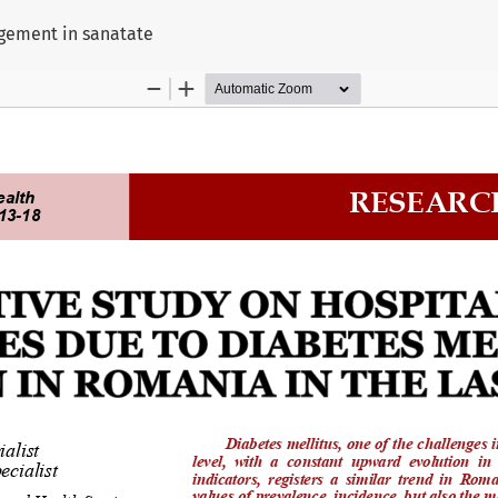
ului
agement in sanatate