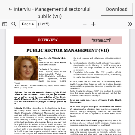
Reveniți la detaliile articolului
←
Interviu - Managementul sectorului
Download
public (VII)