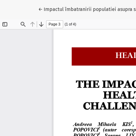
Reveniți la detaliile articolului
←
Impactul îmbatranirii populatiei asupra s