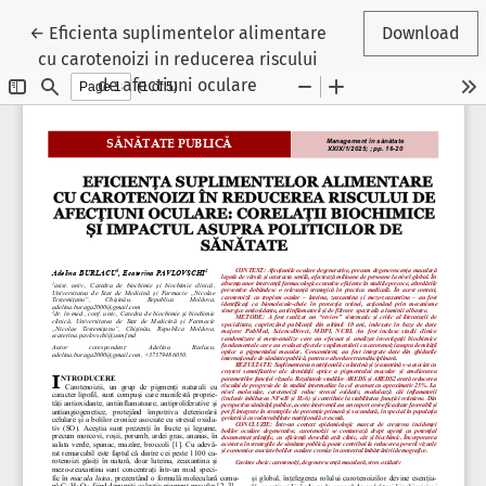
Reveniți la detaliile articolului
←
Eficienta suplimentelor alimentare
Download
cu carotenoizi in reducerea riscului
de afectiuni oculare